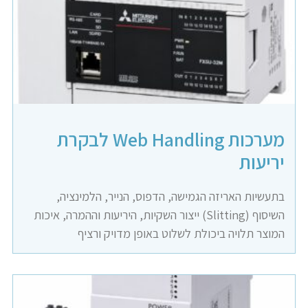
מערכות Web Handling לבקרת
יריעות
בתעשיות האריזה הגמישה, הדפוס, הנייר, הלמינציה,
השיסוף (Slitting) ייצור השקיות, היריעות וההמרה, איכות
המוצר תלויה ביכולת לשלוט באופן מדויק ורציף