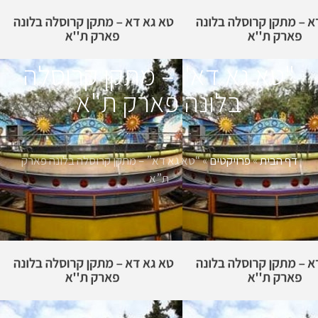
"טא גא דא" – מתקן קרוסלה
בלונה פארק ת"א
דף הבית
»
פרויקטים
»
“טא גא דא” – מתקן קרוסלה בלונה פארק
ת”א